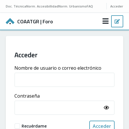
Doc.
Técnica
Norm.
Accesibillidad
Norm.
Urbanismo
FAQ
Acceder
COAATGR
| Foro
Acceder
Nombre de usuario o correo electrónico
Contraseña
Acceder
Recuérdame