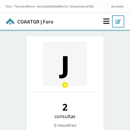
Doc.
Técnica
Norm.
Accesibillidad
Norm.
Urbanismo
FAQ
Acceder
COAATGR
| Foro
J
A
2
consultas
0 resueltas