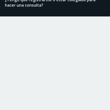
hacer una consulta?
Enlaces de interés
Normas del Foro
Ranking de usuarios
Documentación técnica
Colegio de Arquitectos Técnicos de Granada
Contacto
958 22 99 88
coordinacion@coaatgr.com