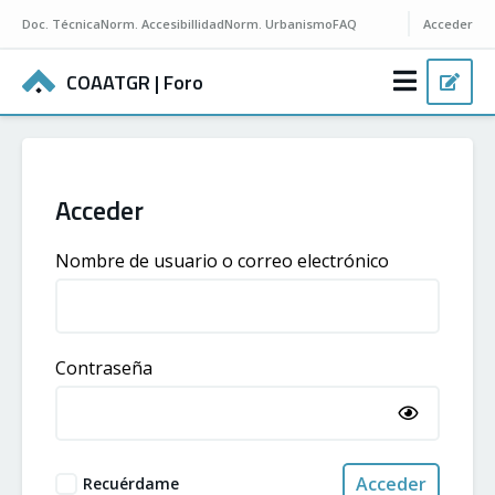
Doc.
Técnica
Norm.
Accesibillidad
Norm.
Urbanismo
FAQ
Acceder
COAATGR
| Foro
Acceder
Nombre de usuario o correo electrónico
Contraseña
Acceder
Recuérdame