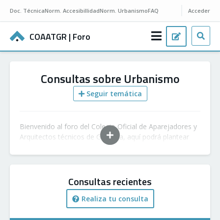
Doc.
Técnica
Norm.
Accesibillidad
Norm.
Urbanismo
FAQ
Acceder
COAATGR
| Foro
Consultas sobre Urbanismo
Seguir temática
Bienvenido al foro del Colegio Oficial de Aparejadores y
Arquitectos técnicos de Granada, aquí podrá plantear
sus cuestiones referentes a urbanismo y será asesorado
por nuestra comunidad, formada por aparejadores y
arquitectos técnicos profesionales y colegiados.
Consultas recientes
Realiza tu consulta