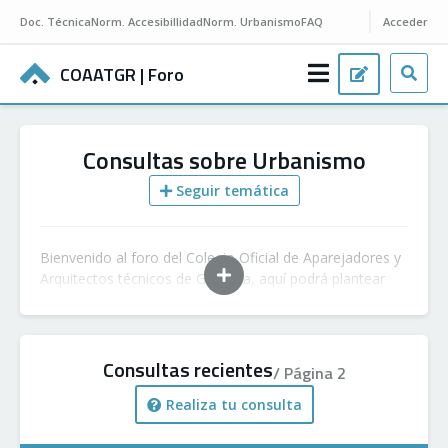
Doc.
Técnica
Norm.
Accesibillidad
Norm.
Urbanismo
FAQ
Acceder
COAATGR
| Foro
Consultas sobre Urbanismo
Seguir temática
Bienvenido al foro del Colegio Oficial de Aparejadores y
Arquitectos técnicos de Granada, aquí podrá plantear
sus cuestiones referentes a urbanismo y será asesorado
por nuestra comunidad, formada por aparejadores y
arquitectos técnicos profesionales y colegiados.
Consultas recientes
/ Página 2
Realiza tu consulta