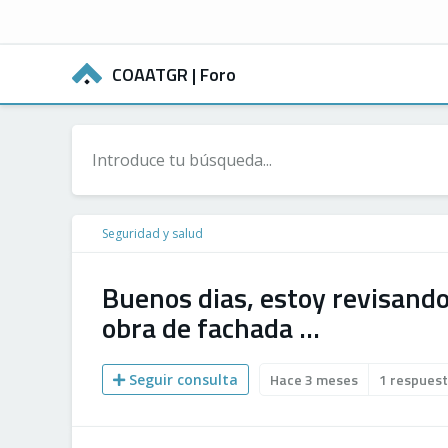
COAATGR
| Foro
Seguridad y salud
Buenos dias, estoy revisand
obra de fachada …
Hace 3 meses
1 respues
Seguir consulta