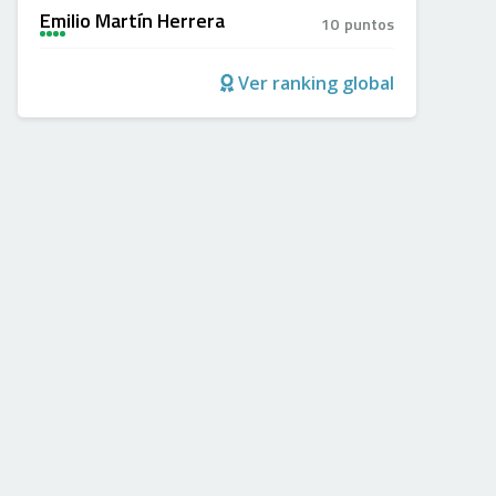
Emilio Martín Herrera
10
puntos
A
+
+
+
Ver ranking global