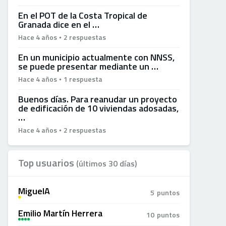
En el POT de la Costa Tropical de
Granada dice en el …
Hace 4 años
2 respuestas
En un municipio actualmente con NNSS,
se puede presentar mediante un …
Hace 4 años
1 respuesta
Buenos días. Para reanudar un proyecto
de edificación de 10 viviendas adosadas,
…
Hace 4 años
2 respuestas
Top usuarios
(últimos 30 días)
MiguelA
5
puntos
A
Emilio Martín Herrera
10
puntos
A
+
+
+