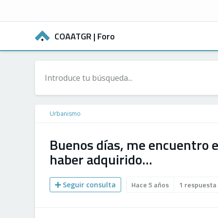
COAATGR
| Foro
Urbanismo
Buenos días, me encuentro en
haber adquirido…
Hace 5 años
1 respuesta
Seguir consulta