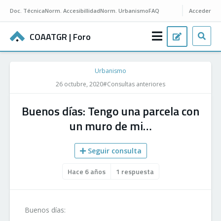
Doc.
Técnica
Norm.
Accesibillidad
Norm.
Urbanismo
FAQ
Acceder
COAATGR
| Foro
Urbanismo
26 octubre, 2020
#Consultas anteriores
Buenos días: Tengo una parcela con
un muro de mi…
Seguir consulta
Hace 6 años
1 respuesta
Buenos días: