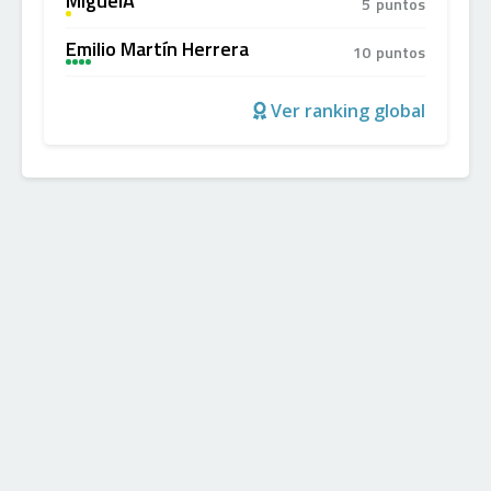
MiguelA
5
puntos
A
Emilio Martín Herrera
10
puntos
A
+
+
+
Ver ranking global