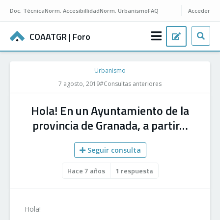
Doc.
Técnica
Norm.
Accesibillidad
Norm.
Urbanismo
FAQ
Acceder
COAATGR
| Foro
Urbanismo
7 agosto, 2019
#Consultas anteriores
Hola! En un Ayuntamiento de la
provincia de Granada, a partir…
Seguir consulta
Hace 7 años
1 respuesta
Hola!